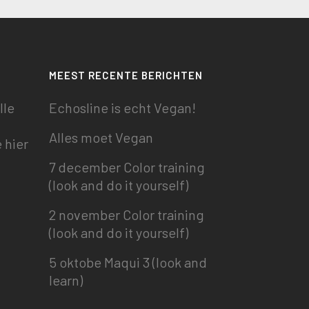
MEEST RECENTE BERICHTEN
lle
Echosline is echt Vegan!
Alles moet Vegan
 hier
7 december Color training
(look and do it yourself)
2 november Color training
(look and do it yourself)
5 oktobe Maqui 3 (look and
learn)