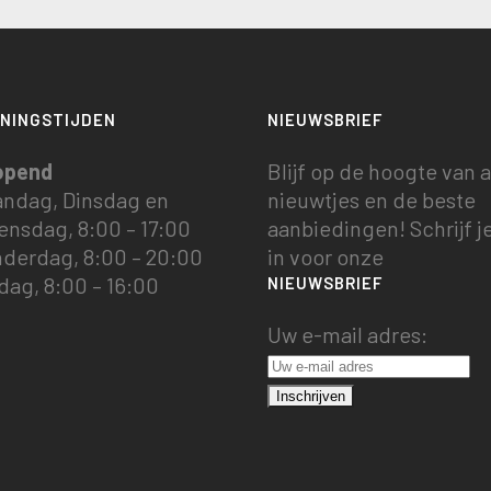
NINGSTIJDEN
NIEUWSBRIEF
opend
Blijf op de hoogte van a
ndag, Dinsdag en
nieuwtjes en de beste
nsdag, 8:00 – 17:00
aanbiedingen! Schrijf je
derdag, 8:00 – 20:00
in voor onze
jdag, 8:00 – 16:00
NIEUWSBRIEF
Uw e-mail adres: