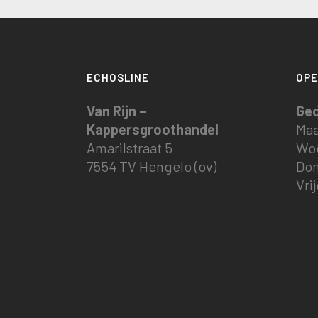
ECHOSLINE
OPE
Van Rijn –
Ge
Kappersgroothandel
Maa
Amarilstraat 5
Woe
7554 TV Hengelo (ov)
Don
Vri