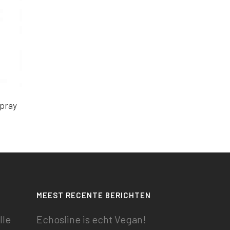
Spray
MEEST RECENTE BERICHTEN
lle
Echosline is echt Vegan!