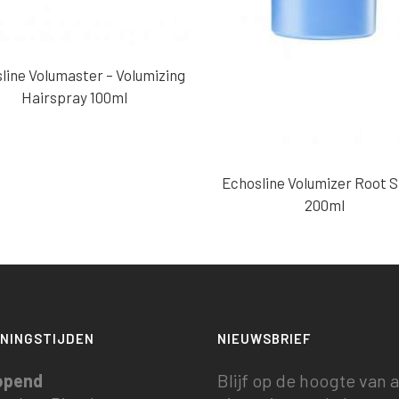
line Volumaster – Volumizing
Hairspray 100ml
Echosline Volumizer Root 
200ml
NINGSTIJDEN
NIEUWSBRIEF
opend
Blijf op de hoogte van a