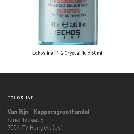
Echosline F1-2 Crystal fluid 60ml
ECHOSLINE
Van Rijn – Kappersgroothandel
Amarilstraat 5
7554 TV Hengelo (ov)