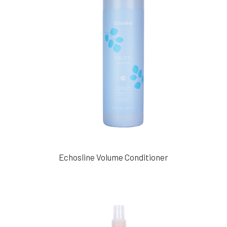
Dit
Echosline Volume Conditioner
product
heeft
meerdere
variaties.
Deze