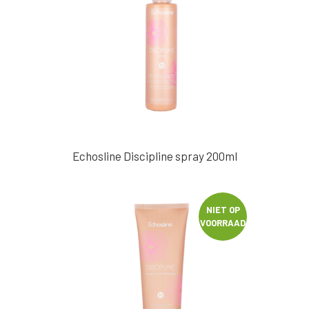
optie
kan
gekozen
worden
op
de
productpagina
Echosline Discipline spray 200ml
NIET OP
VOORRAAD