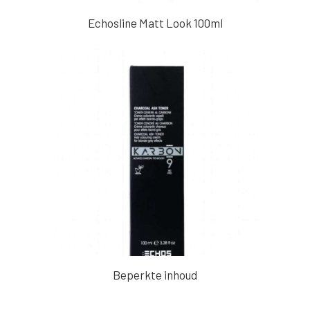
Echosline Matt Look 100ml
Dit
Beperkte inhoud
product
heeft