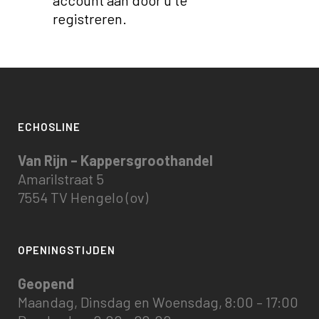
account aan door u te
registreren.
ECHOSLINE
Van Rijn – Kappersgroothandel
Amarilstraat 5
7554 TV Hengelo (ov)
OPENINGSTIJDEN
Geopend
Maandag, Dinsdag en Woensdag, 8:00 – 17:00