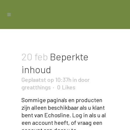
20 feb
Beperkte
inhoud
Geplaatst op 10:37h
in
door
greatthings
0
Likes
Sommige pagina's en producten
zijn alleen beschikbaar als u klant
bent van Echosline. Log in als u al
een account heeft, of vraag een