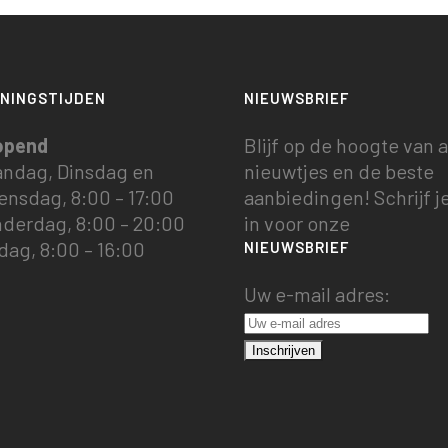
NINGSTIJDEN
NIEUWSBRIEF
opend
Blijf op de hoogte van a
ndag, Dinsdag en
nieuwtjes en de beste
nsdag, 8:00 – 17:00
aanbiedingen! Schrijf je
derdag, 8:00 – 20:00
in voor onze
jdag, 8:00 – 16:00
NIEUWSBRIEF
Uw e-mail adres: