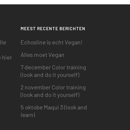
MEEST RECENTE BERICHTEN
lle
Echosline is echt Vegan!
Alles moet Vegan
 hier
7 december Color training
(look and do it yourself)
2 november Color training
(look and do it yourself)
5 oktobe Maqui 3 (look and
learn)