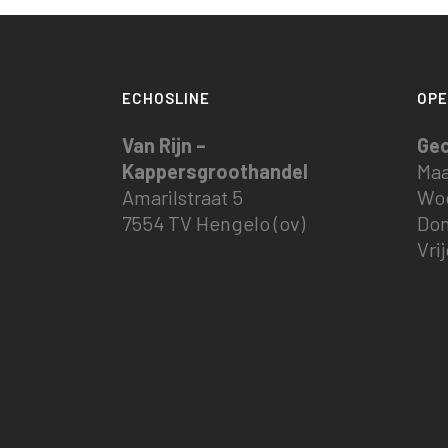
ECHOSLINE
OPE
Van Rijn –
Ge
Kappersgroothandel
Maa
Amarilstraat 5
Woe
7554 TV Hengelo (ov)
Don
Vri