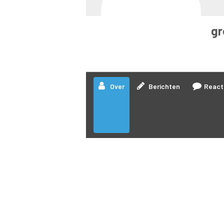
gr
Over
Berichten
React